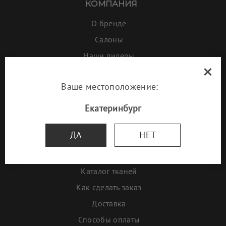
КОМПАНИЯ
О бренде
Салоны
Наши дилеры
×
Галерея
Ваше местоположение:
Проекты дизайнеров
Наша мебель в ресторанах
Екатеринбург
ИНФОРМАЦИЯ
ДА
НЕТ
Акции и скидки
Новинки
Каталог тканей
Как сделать заказ
Доставка
Способы оплаты