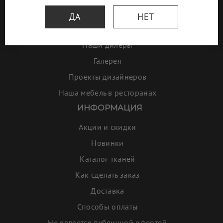
О бренде
ДА
НЕТ
Салоны
Наши дилеры
Галерея
Проекты дизайнеров
Наша мебель в ресторанах
ИНФОРМАЦИЯ
Акции и скидки
Новинки
Каталог тканей
Как сделать заказ
Доставка
Способы оплаты
Не является публичной офертой