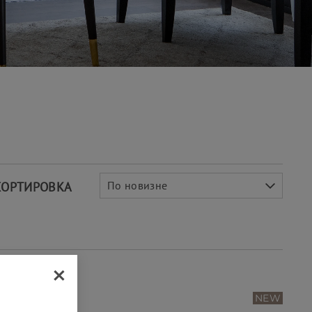
По новизне
СОРТИРОВКА
×
NEW
NEW