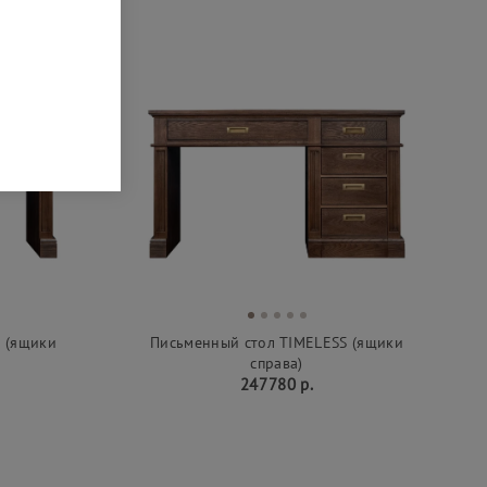
 (ящики
Письменный стол TIMELESS (ящики
справа)
247 780 р.