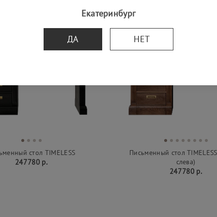
Екатеринбург
ДА
НЕТ
ьменный стол TIMELESS
Письменный стол TIMELESS
247 780 р.
слева)
247 780 р.