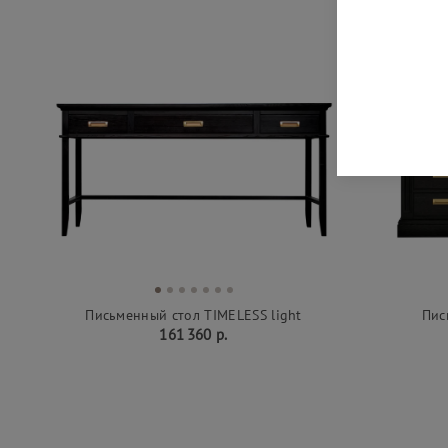
Письменный стол TIMELESS light
Пис
161 360 р.