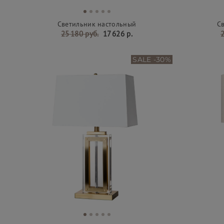
Светильник настольный
С
25 180 руб.
17 626 р.
2
SALE -30%