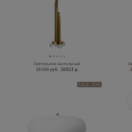
Светильник настольный
С
28 590 руб.
20 013 р.
2
SALE -30%