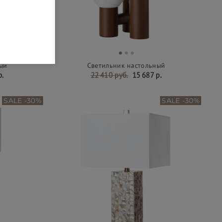
ый
Светильник настольный
р.
22 410 руб.
15 687 р.
SALE -30%
SALE -30%