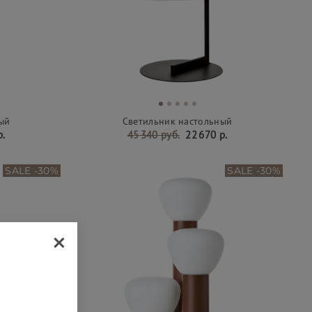
ый
Светильник настольный
р.
45 340 руб.
22 670 р.
SALE -30%
SALE -30%
×