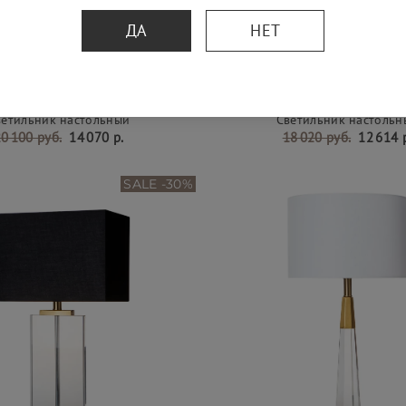
ДА
НЕТ
ветильник настольный
Светильник настольн
0 100 руб.
14 070 р.
18 020 руб.
12 614 
SALE -30%