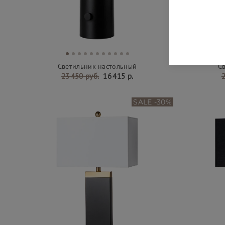
Светильник настольный
С
23 450 руб.
16 415 р.
2
SALE -30%