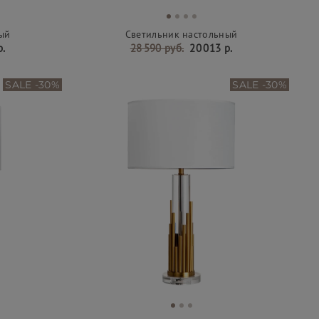
ый
Светильник настольный
р.
28 590 руб.
20 013 р.
SALE -30%
SALE -30%