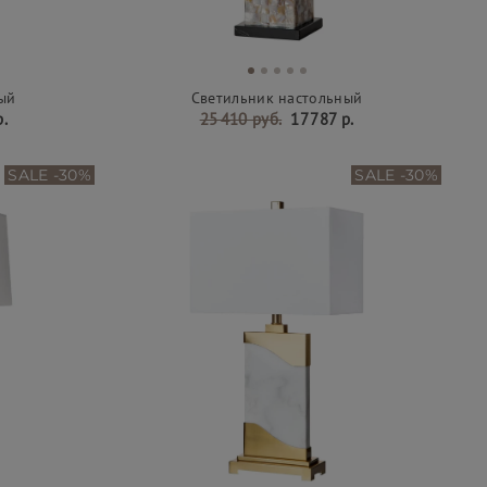
ый
Светильник настольный
р.
25 410 руб.
17 787 р.
SALE -30%
SALE -30%