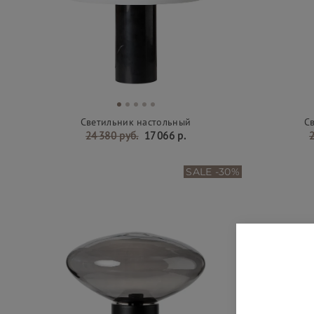
Светильник настольный
С
24 380 руб.
17 066 р.
2
SALE -30%