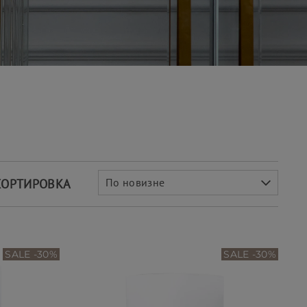
и
По новизне
СОРТИРОВКА
SALE -30%
SALE -30%