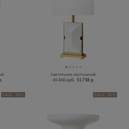
ый
Светильник настольный
р.
45 340 руб.
31 738 р.
SALE -30%
SALE -30%