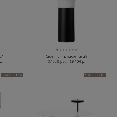
ый
Светильник настольный
р.
27 720 руб.
19 404 р.
SALE -30%
SALE -50%