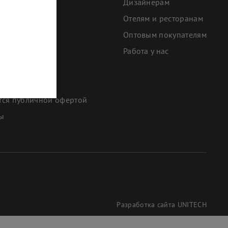
скидки
Дизайнерам
Отелям и ресторанам
тканей
Оптовым покупателям
ать заказ
Работа у нас
 оплаты
тся публичной офертой
ты
Разработка сайта
UNITECH