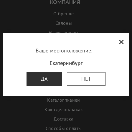
КОМПАНИЯ
О бренде
Салоны
Наши дилеры
×
Галерея
Ваше местоположение:
Проекты дизайнеров
Наша мебель в ресторанах
Екатеринбург
ИНФОРМАЦИЯ
ДА
НЕТ
Акции и скидки
Новинки
Каталог тканей
Как сделать заказ
Доставка
Способы оплаты