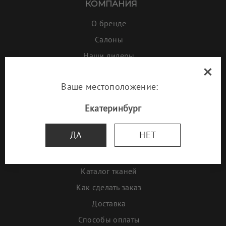
КОМПАНИЯ
О бренде
Салоны
Наши дилеры
×
Галерея
Ваше местоположение:
Проекты дизайнеров
Наша мебель в ресторанах
Екатеринбург
ИНФОРМАЦИЯ
ДА
НЕТ
Акции и скидки
Новинки
Каталог тканей
Как сделать заказ
Доставка
Способы оплаты