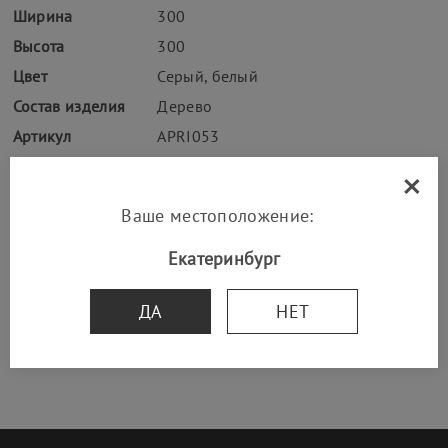
Ширина
300
Высота
300
Цвет
Серый, белый
Состав изделия
Дерево
Артикул
APRI053
×
Ваше местоположение:
Екатеринбург
УСЛОВИЯ ДОСТАВКИ
ДА
НЕТ