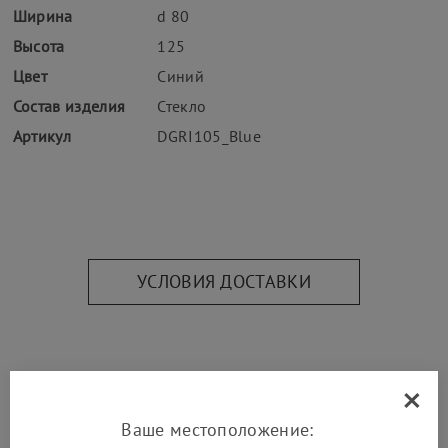
Ширина
d 80
Высота
125
Цвет
Синий
Состав изделия
Стекло
Артикул
DGRI105_Blue
УСЛОВИЯ ДОСТАВКИ
×
Дополнительно
Ваше местоположение: