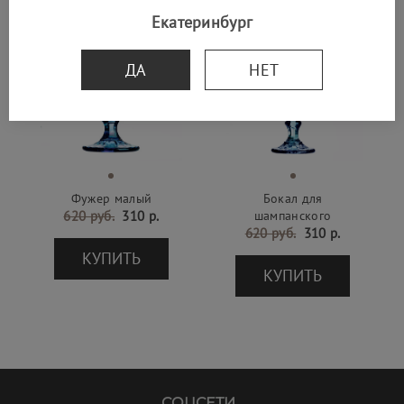
Екатеринбург
SALE -50%
SALE -50%
ДА
НЕТ
Фужер малый
Бокал для
620 руб.
310 р.
шампанского
620 руб.
310 р.
КУПИТЬ
КУПИТЬ
СОЦСЕТИ