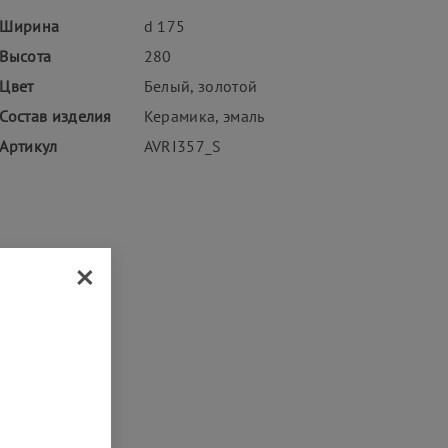
Ширина
d 175
Высота
280
Цвет
Белый, золотой
Состав изделия
Керамика, эмаль
Артикул
AVRI357_S
×