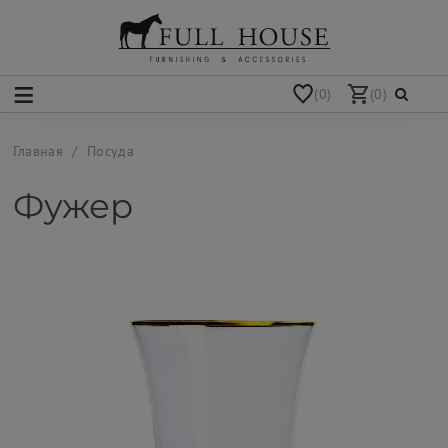
(0)
(0)
Главная
Посуда
Фужер