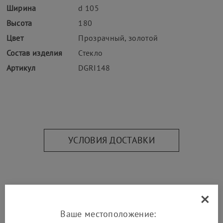
Ширина
d 105
Высота
180
Цвет
Прозрачный, золотой
Состав изделия
Стекло
Артикул
DGRI148
УСЛОВИЯ ДОСТАВКИ
×
Дополнительно
Ваше местоположение: