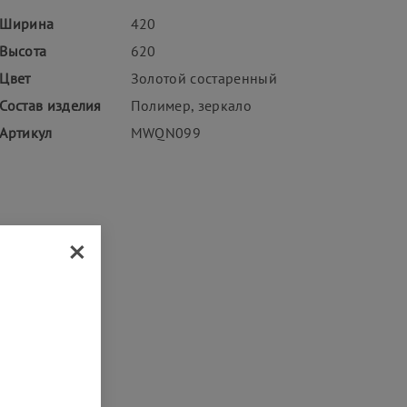
Ширина
420
Высота
620
Цвет
Золотой состаренный
Состав изделия
Полимер, зеркало
Артикул
MWQN099
×