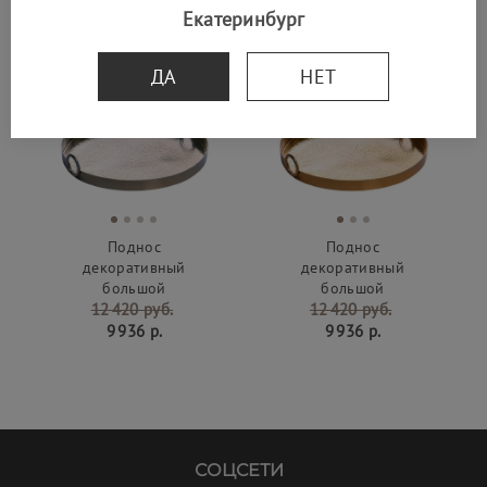
Екатеринбург
SALE -20%
SALE -20%
ДА
НЕТ
Поднос
Поднос
декоративный
декоративный
большой
большой
12 420 руб.
12 420 руб.
9 936 р.
9 936 р.
СОЦСЕТИ