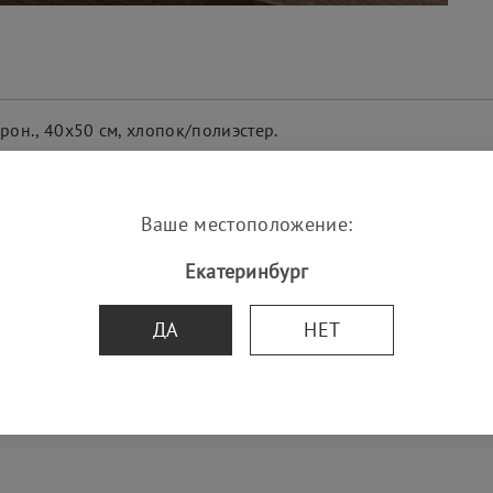
орон., 40х50 см, хлопок/полиэстер
.
из ткани с принтом. Подходят как для праздничной сервиро
ни с добавлением полиэстера, за которой легко ухаживать.
Ваше местоположение:
Екатеринбург
ДА
НЕТ