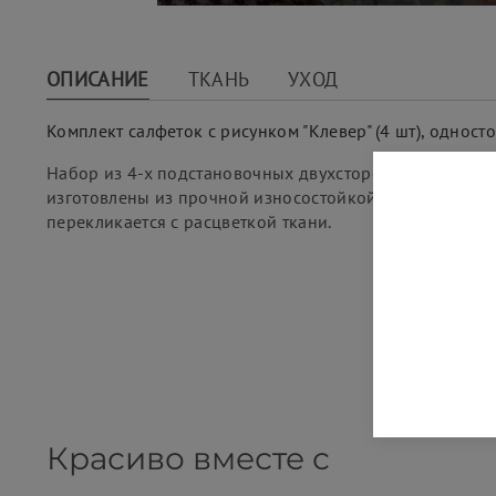
ОПИСАНИЕ
ТКАНЬ
УХОД
Комплект салфеток с рисунком "Клевер" (4 шт), одност
Набор из 4-х подстановочных двухсторонних салфеток 
изготовлены из прочной износостойкой хлопковой тка
перекликается с расцветкой ткани.
Красиво вместе с