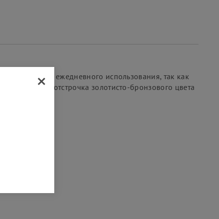
×
вки, так и для ежедневного использования, так как
 Декоративная отстрочка золотисто-бронзового цвета