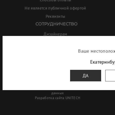
Не является публичной офертой
Реквизиты
СОТРУДНИЧЕСТВО
Дизайнерам
Отелям и ресторанам
Оптовым покупателям
Ваше местополо
Работа у нас
Екатеринбу
ДА
© Товары для интерьера «FULL HOUSE» 2013-2025
Политика организации в отношении обработки персональных
данных
Разработка сайта
UNITECH