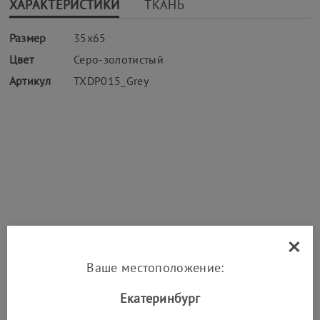
ХАРАКТЕРИСТИКИ
ТКАНЬ
Размер
35х65
Цвет
Серо-золотистый
Артикул
TXDP015_Grey
×
Смотрят вместе с
Ваше местоположение:
SALE -40%
Екатеринбург