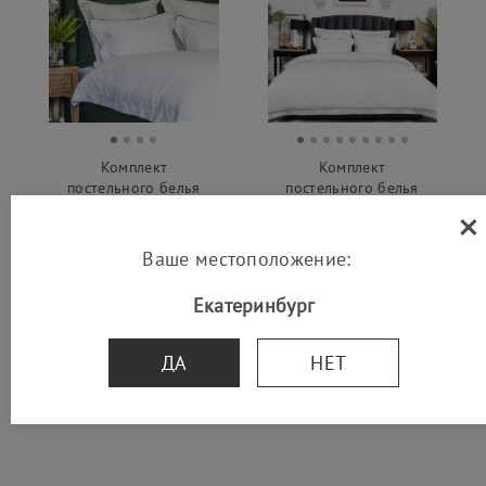
Комплект
Комплект
постельного белья
постельного белья
×
с бордюром и
с бордюром и
кантом, сатин 400
кантом, сатин-
ТС
жаккард 300ТС
Ваше местоположение:
23 790 руб.
40 700 руб.
от 14 274 р.
от 24 420 р.
Екатеринбург
ДА
НЕТ
Смотрят вместе с